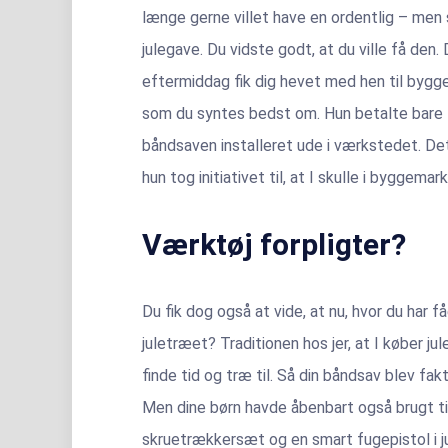
længe gerne villet have en ordentlig – men s
julegave. Du vidste godt, at du ville få den.
eftermiddag fik dig hevet med hen til bygge
som du syntes bedst om. Hun betalte bare f
båndsaven installeret ude i værkstedet. Det 
hun tog initiativet til, at I skulle i byggem
Værktøj forpligter?
Du fik dog også at vide, at nu, hvor du har 
juletræet? Traditionen hos jer, at I køber 
finde tid og træ til. Så din båndsav blev fakti
Men dine børn havde åbenbart også brugt ti
skruetrækkersæt og en smart fugepistol i j