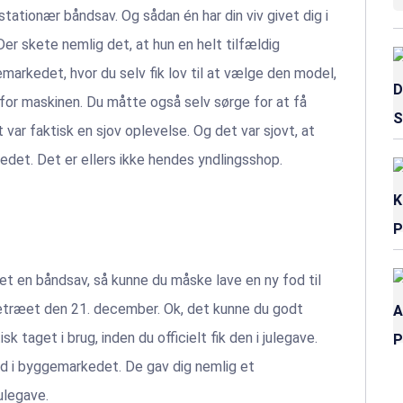
tationær båndsav. Og sådan én har din viv givet dig i
 Der skete nemlig det, at hun en helt tilfældig
markedet, hvor du selv fik lov til at vælge den model,
or maskinen. Du måtte også selv sørge for at få
var faktisk en sjov oplevelse. Og det var sjovt, at
arkedet. Det er ellers ikke hendes yndlingsshop.
fået en båndsav, så kunne du måske lave en ny fod til
juletræet den 21. december. Ok, det kunne du godt
sk taget i brug, inden du officielt fik den i julegave.
d i byggemarkedet. De gav dig nemlig et
ulegave.