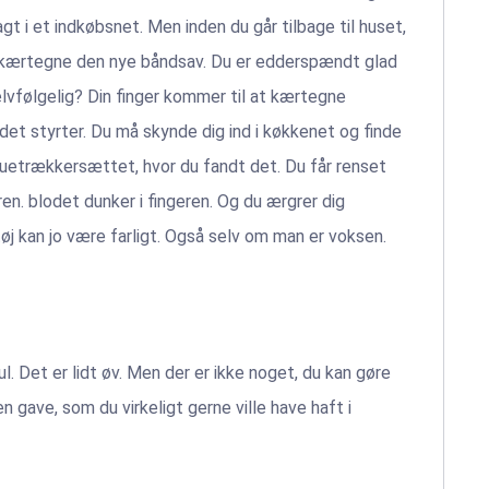
gt i et indkøbsnet. Men inden du går tilbage til huset,
t kærtegne den nye båndsav. Du er edderspændt glad
selvfølgelig? Din finger kommer til at kærtegne
det styrter. Du må skynde dig ind i køkkenet og finde
uetrækkersættet, hvor du fandt det. Du får renset
en. blodet dunker i fingeren. Og du ærgrer dig
øj kan jo være farligt. Også selv om man er voksen.
jul. Det er lidt øv. Men der er ikke noget, du kan gøre
en gave, som du virkeligt gerne ville have haft i