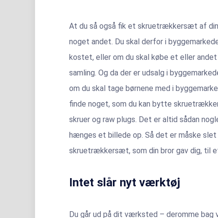
At du så også fik et skruetrækkersæt af din b
noget andet. Du skal derfor i byggemarkedet
kostet, eller om du skal købe et eller ande
samling. Og da der er udsalg i byggemarkedet,
om du skal tage børnene med i byggemarkedet
finde noget, som du kan bytte skruetrækker
skruer og raw plugs. Det er altid sådan nogl
hænges et billede op. Så det er måske slet i
skruetrækkersæt, som din bror gav dig, til e
Intet slår nyt værktøj
Du går ud på dit værksted – deromme bag v